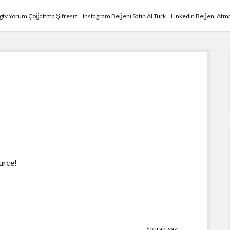
Igtv Yorum Çoğaltma Şifresiz
Instagram Beğeni Satın Al Türk
Linkedin Beğeni Atma
urce!
Sonraki yazı