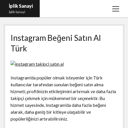
İplik Sanayi
menüy
İplik Sanayi
aç
Facebook Beğeni Arttırma Bedava
Instagram Beğeni Satın Al
Igtv Yorum Çoğaltma Şifresiz
Türk
Instagram Beğeni Satın Al Türk
Linkedin Beğeni Atma Parasız
Liste
Instagram’da popüler olmak isteyenler için Türk
Sayfa Listesi
kullanıcılar tarafından sunulan beğeni satın alma
hizmeti, profilinizin etkileşimini artırmak ve daha fazla
takipçi çekmek için mükemmel bir seçenektir. Bu
hizmet sayesinde, Instagram’da daha fazla beğeni
alarak, daha geniş bir kitleye ulaşabilir ve
popülerliğinizi artırabilirsiniz.