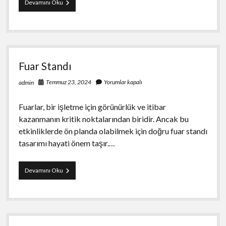
Görüntülü
Devamını Oku
Show
Fuar Standı
Temmuz 23, 2024
Yorumlar kapalı
admin
Fuarlar, bir işletme için görünürlük ve itibar
kazanmanın kritik noktalarından biridir. Ancak bu
etkinliklerde ön planda olabilmek için doğru fuar standı
tasarımı hayati önem taşır.…
Fuar
Devamını Oku
Standı