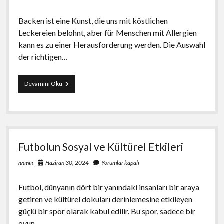
Backen ist eine Kunst, die uns mit köstlichen
Leckereien belohnt, aber für Menschen mit Allergien
kann es zu einer Herausforderung werden. Die Auswahl
der richtigen…
Backzutaten
Devamını Oku
für
Allergiker
Was
muss
beachtet
werden
Futbolun Sosyal ve Kültürel Etkileri
Haziran 30, 2024
Yorumlar kapalı
admin
Futbol, dünyanın dört bir yanındaki insanları bir araya
getiren ve kültürel dokuları derinlemesine etkileyen
güçlü bir spor olarak kabul edilir. Bu spor, sadece bir
oyun…