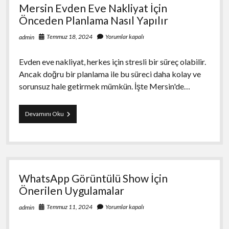
Mersin Evden Eve Nakliyat İçin
Önceden Planlama Nasıl Yapılır
Temmuz 18, 2024
Yorumlar kapalı
admin
Evden eve nakliyat, herkes için stresli bir süreç olabilir.
Ancak doğru bir planlama ile bu süreci daha kolay ve
sorunsuz hale getirmek mümkün. İşte Mersin'de…
Mersin
Devamını Oku
Evden
Eve
Nakliyat
İçin
Önceden
Planlama
WhatsApp Görüntülü Show İçin
Nasıl
Yapılır
Önerilen Uygulamalar
Temmuz 11, 2024
Yorumlar kapalı
admin