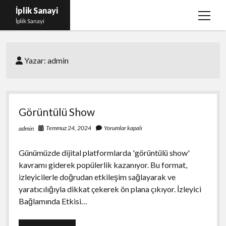
İplik Sanayi
menüy
İplik Sanayi
aç
Facebook Beğeni Arttırma Bedava
Yazar:
admin
Igtv Yorum Çoğaltma Şifresiz
Instagram Beğeni Satın Al Türk
Linkedin Beğeni Atma Parasız
Görüntülü Show
Liste
Temmuz 24, 2024
Yorumlar kapalı
admin
Sayfa Listesi
Günümüzde dijital platformlarda 'görüntülü show'
kavramı giderek popülerlik kazanıyor. Bu format,
izleyicilerle doğrudan etkileşim sağlayarak ve
yaratıcılığıyla dikkat çekerek ön plana çıkıyor. İzleyici
Bağlamında Etkisi…