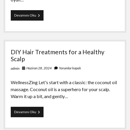
Futbolun
Devamını Oku
Sosyal
ve
Kültürel
Etkileri
DIY Hair Treatments for a Healthy
Scalp
Haziran 28, 2024
Yorumlar kapalı
admin
WellnessZing Let's start with a classic: the coconut oil
massage. Coconut oil is a superhero for your scalp.
Warm it up a bit, and gently…
DIY
Devamını Oku
Hair
Treatments
for