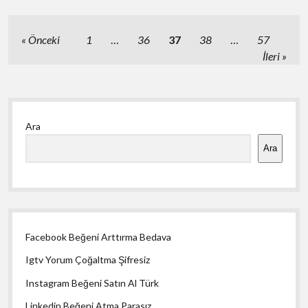
a
Healthy
Scalp
Yazı
Önceki
1
…
36
37
38
…
57
sayfalaması
İleri
Yan
Ara
Menü
Ara
Facebook Beğeni Arttırma Bedava
Igtv Yorum Çoğaltma Şifresiz
Instagram Beğeni Satın Al Türk
Linkedin Beğeni Atma Parasız