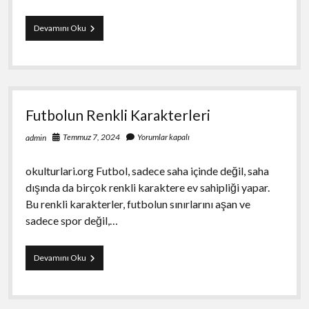
Futbolda
Devamını Oku
Genç
Yetenekler
ve
Gelecek
Vaad
Eden
Futbolun Renkli Karakterleri
Oyuncular
Temmuz 7, 2024
Yorumlar kapalı
admin
okulturlari.org Futbol, sadece saha içinde değil, saha
dışında da birçok renkli karaktere ev sahipliği yapar.
Bu renkli karakterler, futbolun sınırlarını aşan ve
sadece spor değil,…
Futbolun
Devamını Oku
Renkli
Karakterleri