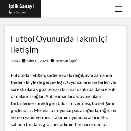
İplik Sanayi
menüy
İplik Sanayi
aç
Facebook Beğeni Arttırma Bedava
Futbol Oyununda Takım İçi
Igtv Yorum Çoğaltma Şifresiz
İletişim
Instagram Beğeni Satın Al Türk
Linkedin Beğeni Atma Parasız
Ekim 12, 2024
Yorumlar kapalı
admin
Liste
Futbolda iletişim, sadece sözlü değil, aynı zamanda
Sayfa Listesi
beden diliyle de gerçekleşir. Oyuncuların birbirleriyle
sürekli olarak göz teması kurması, sahada daha etkili
olmalarını sağlar. Antrenmanlarda, oyuncuların
birbirlerine sürekli geri bildirim vermesi, bu iletişimi
güçlendirir. Mesela, bir oyuncu pas attığında, diğerinin
hemen yanıt vermesi, takımın uyumunu artırır. Bu,
sahada bir dans gibi; her adımın, her hareketin bir