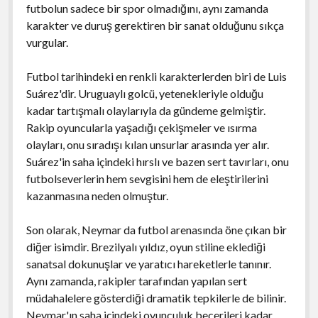
futbolun sadece bir spor olmadığını, aynı zamanda
karakter ve duruş gerektiren bir sanat olduğunu sıkça
vurgular.
Futbol tarihindeki en renkli karakterlerden biri de Luis
Suárez'dir. Uruguaylı golcü, yetenekleriyle olduğu
kadar tartışmalı olaylarıyla da gündeme gelmiştir.
Rakip oyuncularla yaşadığı çekişmeler ve ısırma
olayları, onu sıradışı kılan unsurlar arasında yer alır.
Suárez'in saha içindeki hırslı ve bazen sert tavırları, onu
futbolseverlerin hem sevgisini hem de eleştirilerini
kazanmasına neden olmuştur.
Son olarak, Neymar da futbol arenasında öne çıkan bir
diğer isimdir. Brezilyalı yıldız, oyun stiline eklediği
sanatsal dokunuşlar ve yaratıcı hareketlerle tanınır.
Aynı zamanda, rakipler tarafından yapılan sert
müdahalelere gösterdiği dramatik tepkilerle de bilinir.
Neymar'ın saha içindeki oyunculuk becerileri kadar,