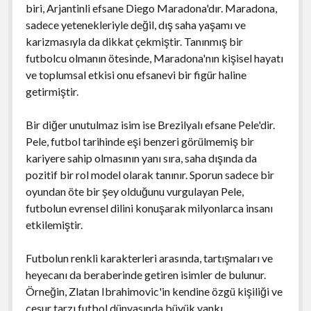
biri, Arjantinli efsane Diego Maradona'dır. Maradona,
sadece yetenekleriyle değil, dış saha yaşamı ve
karizmasıyla da dikkat çekmiştir. Tanınmış bir
futbolcu olmanın ötesinde, Maradona'nın kişisel hayatı
ve toplumsal etkisi onu efsanevi bir figür haline
getirmiştir.
Bir diğer unutulmaz isim ise Brezilyalı efsane Pele'dir.
Pele, futbol tarihinde eşi benzeri görülmemiş bir
kariyere sahip olmasının yanı sıra, saha dışında da
pozitif bir rol model olarak tanınır. Sporun sadece bir
oyundan öte bir şey olduğunu vurgulayan Pele,
futbolun evrensel dilini konuşarak milyonlarca insanı
etkilemiştir.
Futbolun renkli karakterleri arasında, tartışmaları ve
heyecanı da beraberinde getiren isimler de bulunur.
Örneğin, Zlatan Ibrahimovic'in kendine özgü kişiliği ve
cesur tarzı futbol dünyasında büyük yankı