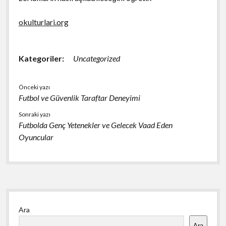
okulturlari.org
Kategoriler:
Uncategorized
Önceki yazı
Futbol ve Güvenlik Taraftar Deneyimi
Sonraki yazı
Futbolda Genç Yetenekler ve Gelecek Vaad Eden
Oyuncular
Yan
Ara
Menü
Ara