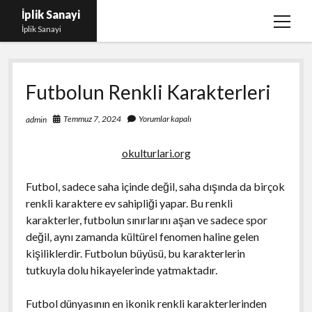
İplik Sanayi
menüy
İplik Sanayi
aç
Facebook Beğeni Arttırma Bedava
Futbolun Renkli Karakterleri
Igtv Yorum Çoğaltma Şifresiz
Instagram Beğeni Satın Al Türk
Temmuz 7, 2024
Yorumlar kapalı
admin
Linkedin Beğeni Atma Parasız
okulturlari.org
Liste
Futbol, sadece saha içinde değil, saha dışında da birçok
Sayfa Listesi
renkli karaktere ev sahipliği yapar. Bu renkli
karakterler, futbolun sınırlarını aşan ve sadece spor
değil, aynı zamanda kültürel fenomen haline gelen
kişiliklerdir. Futbolun büyüsü, bu karakterlerin
tutkuyla dolu hikayelerinde yatmaktadır.
Futbol dünyasının en ikonik renkli karakterlerinden