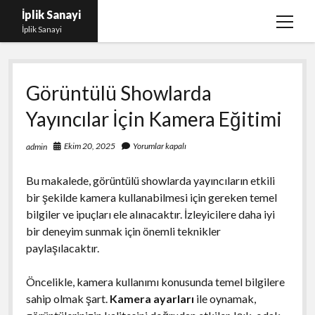
İplik Sanayi
menüy
İplik Sanayi
aç
Facebook Beğeni Arttırma Bedava
Görüntülü Showlarda
Igtv Yorum Çoğaltma Şifresiz
Yayıncılar İçin Kamera Eğitimi
Instagram Beğeni Satın Al Türk
Linkedin Beğeni Atma Parasız
Ekim 20, 2025
Yorumlar kapalı
admin
Liste
Bu makalede, görüntülü showlarda yayıncıların etkili
Sayfa Listesi
bir şekilde kamera kullanabilmesi için gereken temel
bilgiler ve ipuçları ele alınacaktır. İzleyicilere daha iyi
bir deneyim sunmak için önemli teknikler
paylaşılacaktır.
Öncelikle, kamera kullanımı konusunda temel bilgilere
sahip olmak şart.
Kamera ayarları
ile oynamak,