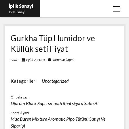
İplik Sanayi
menüy
İplik Sanayi
aç
Facebook Beğeni Arttırma Bedava
Gurkha Tüp Humidor ve
Igtv Yorum Çoğaltma Şifresiz
Küllük seti Fiyat
Instagram Beğeni Satın Al Türk
Linkedin Beğeni Atma Parasız
Eylül 2, 2025
Yorumlar kapalı
admin
Liste
Sayfa Listesi
Kategoriler:
Uncategorized
Önceki yazı
Djarum Black Supersmooth ithal sigara Satın Al
Sonraki yazı
Mac Baren Mixture Aromatic Pipo Tütünü Satışı Ve
Siparişi