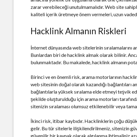
zarar verebileceği unutulmamalıdır. Web site sahipl
kaliteli içerik üretmeye önem vermeleri, uzun vaded
Hacklink Almanın Riskleri
İnternet dünyasında web sitelerinin sıralamalarını a
Bunlardan biri de hacklink almak olarak bilinir. Anca
bulunmaktadır. Bu makalede, hacklink almanın potans
Birinci ve en önemli risk, arama motorlarının hackli
web sitesinin doğal olarak kazandığı bağlantıları an
bağlantılarla yüksek sıralama elde etmeyi teşvik ede
şekilde oluşturulduğu için arama motorları tarafınd
sitenizin sıralaması olumsuz etkilenebilir veya tama
İkinci risk, itibar kaybıdır. Hacklinklerin çoğu düşü
gelir. Bu tür sitelerle ilişkilendirilmeniz, sitenizin güv
güvenilir bir kaynak olarak algılanma ihtimaliniz a