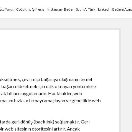
Igtv Yorum Çoğaltma Şifresiz
Instagram Beğeni Satın Al Türk
Linkedin Beğeni Atma
yükseltmek, çevrimiçi başarıya ulaşmanın temel
an başarı elde etmek için etik olmayan yöntemlere
rak bilinen uygulamadır. Hacklinkler, web
amasını hızla artırmayı amaçlayan ve genellikle web
tarda geri dönüş (backlink) sağlamaktır. Geri
r web sitesinin otoritesini artırır. Ancak