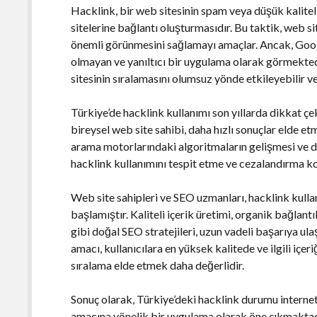
Hacklink, bir web sitesinin spam veya düşük kalitel
sitelerine bağlantı oluşturmasıdır. Bu taktik, web s
önemli görünmesini sağlamayı amaçlar. Ancak, Goog
olmayan ve yanıltıcı bir uygulama olarak görmektedi
sitesinin sıralamasını olumsuz yönde etkileyebilir ve
Türkiye’de hacklink kullanımı son yıllarda dikkat çe
bireysel web site sahibi, daha hızlı sonuçlar elde 
arama motorlarındaki algoritmaların gelişmesi ve da
hacklink kullanımını tespit etme ve cezalandırma ko
Web site sahipleri ve SEO uzmanları, hacklink kull
başlamıştır. Kaliteli içerik üretimi, organik bağlant
gibi doğal SEO stratejileri, uzun vadeli başarıya u
amacı, kullanıcılara en yüksek kalitede ve ilgili iç
sıralama elde etmek daha değerlidir.
Sonuç olarak, Türkiye’deki hacklink durumu interne
amacına yönelik bir uygulama olarak öne çıkmaktad