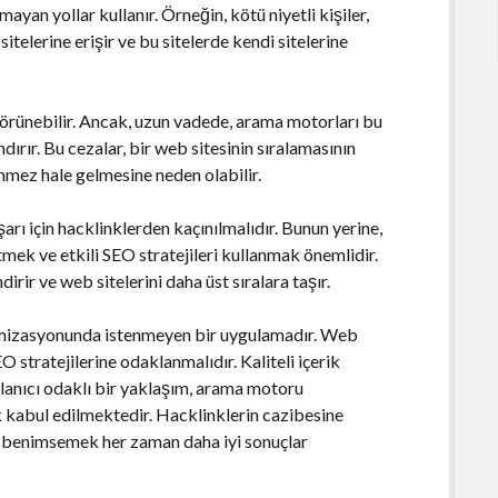
mayan yollar kullanır. Örneğin, kötü niyetli kişiler,
telerine erişir ve bu sitelerde kendi sitelerine
 görünebilir. Ancak, uzun vadede, arama motorları bu
ırır. Bu cezalar, bir web sitesinin sıralamasının
ez hale gelmesine neden olabilir.
ı için hacklinklerden kaçınılmalıdır. Bunun yerine,
tmek ve etkili SEO stratejileri kullanmak önemlidir.
dirir ve web sitelerini daha üst sıralara taşır.
imizasyonunda istenmeyen bir uygulamadır. Web
SEO stratejilerine odaklanmalıdır. Kaliteli içerik
llanıcı odaklı bir yaklaşım, arama motoru
k kabul edilmektedir. Hacklinklerin cazibesine
si benimsemek her zaman daha iyi sonuçlar