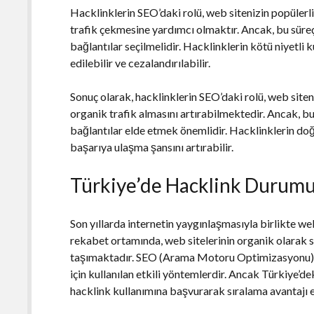
Hacklinklerin SEO’daki rolü, web sitenizin popülerli
trafik çekmesine yardımcı olmaktır. Ancak, bu süreç
bağlantılar seçilmelidir. Hacklinklerin kötü niyetli 
edilebilir ve cezalandırılabilir.
Sonuç olarak, hacklinklerin SEO’daki rolü, web sit
organik trafik almasını artırabilmektedir. Ancak, b
bağlantılar elde etmek önemlidir. Hacklinklerin doğr
başarıya ulaşma şansını artırabilir.
Türkiye’de Hacklink Durum
Son yıllarda internetin yaygınlaşmasıyla birlikte we
rekabet ortamında, web sitelerinin organik olarak 
taşımaktadır. SEO (Arama Motoru Optimizasyonu) st
için kullanılan etkili yöntemlerdir. Ancak Türkiye’dek
hacklink kullanımına başvurarak sıralama avantajı 