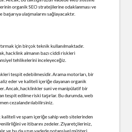
erinin organik SEO stratejilerine odaklanması ve
e başarıya ulaşmalarını sağlayacaktır.
rtırmak için birçok teknik kullanılmaktadır.
k, hacklink almanın bazı ciddi riskleri
iyel tehlikelerini inceleyeceğiz.
nkleri tespit edebilmesidir. Arama motorları, bir
aliz eder ve kaliteli içeriğe dayanan organik
r. Ancak, hacklinkler suni ve manipülatif bir
an tespit edilme riski taşırlar. Bu durumda, web
men cezalandırılabilirsiniz.
k kaliteli ve spam içeriğe sahip web sitelerinden
enilirliğini ve itibarını zedeler. Ziyaretçileriniz,
zalır ve bu da uzun vadede potansiyel müşteri