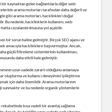
i bir kaynaktan gelen bağlantılarla diğer web
itelerinin arama motorları tarafından daha değerli ve
le gibi arama motorları, hacklinkleri doğal
r. Bu nedenle, hacklinklerin kullanımı, web
 hatta cezalandırılmasına yol açabilir.
ken bir sorun haline gelmiştir. Birçok SEO ajansı ve
etmek amacıyla hacklinklere başvurmuştur. Ancak,
ha güçlü filtreleme sistemlerinin kullanılması,
nusunda daha etkili hale gelmiştir.
anımının uzun vadede zararlı olduğunu anlamaya
ılar oluşturma ve kullanıcı deneyimini iyileştirme
laşmak için daha önemlidir. Arama motorlarının
eriği sunmaktır ve bu nedenle organik yöntemlerle
t rekabetinde kısa vadeli bir avantaj sağlama
ır. Ancak, bu taktiğin uzun vadede web sitesine