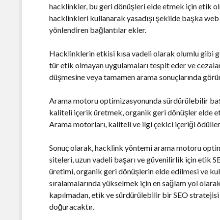
hacklinkler, bu geri dönüşleri elde etmek için etik ol
hacklinkleri kullanarak yasadışı şekilde başka web si
yönlendiren bağlantılar ekler.
Hacklinklerin etkisi kısa vadeli olarak olumlu gibi
tür etik olmayan uygulamaları tespit eder ve cezaland
düşmesine veya tamamen arama sonuçlarında görünm
Arama motoru optimizasyonunda sürdürülebilir başar
kaliteli içerik üretmek, organik geri dönüşler elde e
Arama motorları, kaliteli ve ilgi çekici içeriği ödüllen
Sonuç olarak, hacklink yöntemi arama motoru opt
siteleri, uzun vadeli başarı ve güvenilirlik için etik 
üretimi, organik geri dönüşlerin elde edilmesi ve ku
sıralamalarında yükselmek için en sağlam yol olara
kapılmadan, etik ve sürdürülebilir bir SEO strateji
doğuracaktır.