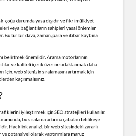
ak, çoğu durumda yasa dışıdır ve fikri mülkiyet
teleri veya bağlantıların sahipleri yasal önlemler
ler. Bu tür bir dava, zaman, para ve itibar kaybına
ğını belirtmek önemlidir. Arama motorlarının
tılar ve kaliteli içerik üzerine odaklanmak daha
rı için, web sitenizin sıralamasını artırmak için
lerden kaçınmalısınız.
?
iklerini iyileştirmek için SEO stratejileri kullanılır.
durumunda, bu sıralama artırma çabaları tehlikeye
dir. Hacklink analizi, bir web sitesindeki zararlı
ir ve potansiyel olarak yaptırımlara maruz