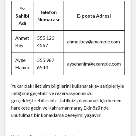
Ev
Telefon
Sahibi
E-posta Adresi
Numarası
Adı
Ahmet
555 123
ahmetbey@example.com
Bey
4567
Ayşe
555 987
aysehanim@example.com
Hanım
6543
Yukarıdaki iletişim bilgilerini kullanarak ev sahipleriyle
iletişime geçebilir ve rezervasyonunuzu
gerçekleştirebilirsiniz. Tatilinizi planlamak için hemen
harekete geçin ve Kahramanmaraş Ekinözü’nde
unutulmaz bir konaklama deneyimi yaşayın!