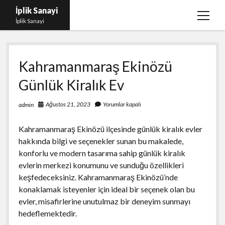
İplik Sanayi
menüy
İplik Sanayi
aç
Facebook Beğeni Arttırma Bedava
Kahramanmaraş Ekinözü
Igtv Yorum Çoğaltma Şifresiz
Günlük Kiralık Ev
Instagram Beğeni Satın Al Türk
Linkedin Beğeni Atma Parasız
Ağustos 21, 2023
Yorumlar kapalı
admin
Liste
Kahramanmaraş Ekinözü ilçesinde günlük kiralık evler
Sayfa Listesi
hakkında bilgi ve seçenekler sunan bu makalede,
konforlu ve modern tasarıma sahip günlük kiralık
evlerin merkezi konumunu ve sunduğu özellikleri
keşfedeceksiniz. Kahramanmaraş Ekinözü’nde
konaklamak isteyenler için ideal bir seçenek olan bu
evler, misafirlerine unutulmaz bir deneyim sunmayı
hedeflemektedir.