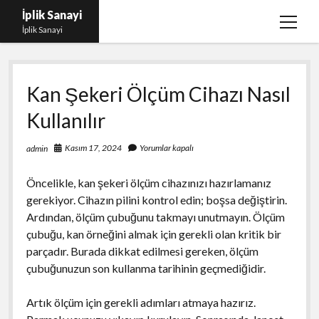
İplik Sanayi
menüy
İplik Sanayi
aç
Facebook Beğeni Arttırma Bedava
Kan Şekeri Ölçüm Cihazı Nasıl
Igtv Yorum Çoğaltma Şifresiz
Kullanılır
Instagram Beğeni Satın Al Türk
Linkedin Beğeni Atma Parasız
Kasım 17, 2024
Yorumlar kapalı
admin
Liste
Öncelikle, kan şekeri ölçüm cihazınızı hazırlamanız
Sayfa Listesi
gerekiyor. Cihazın pilini kontrol edin; boşsa değiştirin.
Ardından, ölçüm çubuğunu takmayı unutmayın. Ölçüm
çubuğu, kan örneğini almak için gerekli olan kritik bir
parçadır. Burada dikkat edilmesi gereken, ölçüm
çubuğunuzun son kullanma tarihinin geçmediğidir.
Artık ölçüm için gerekli adımları atmaya hazırız.