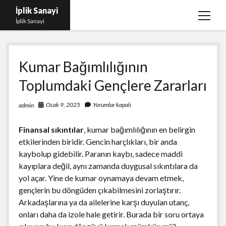
İplik Sanayi
menüy
İplik Sanayi
aç
Facebook Beğeni Arttırma Bedava
Kumar Bağımlılığının
Igtv Yorum Çoğaltma Şifresiz
Toplumdaki Gençlere Zararları
Instagram Beğeni Satın Al Türk
Linkedin Beğeni Atma Parasız
Ocak 9, 2025
Yorumlar kapalı
admin
Liste
Finansal sıkıntılar
, kumar bağımlılığının en belirgin
Sayfa Listesi
etkilerinden biridir. Gencin harçlıkları, bir anda
kaybolup gidebilir. Paranın kaybı, sadece maddi
kayıplara değil, aynı zamanda duygusal sıkıntılara da
yol açar. Yine de kumar oynamaya devam etmek,
gençlerin bu döngüden çıkabilmesini zorlaştırır.
Arkadaşlarına ya da ailelerine karşı duyulan utanç,
onları daha da izole hale getirir. Burada bir soru ortaya