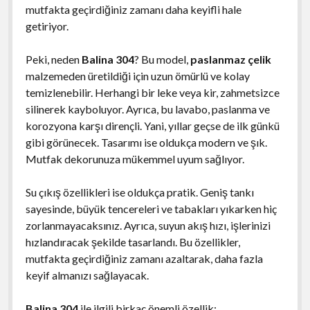
mutfakta geçirdiğiniz zamanı daha keyifli hale
getiriyor.
Peki, neden
Balina 304
? Bu model,
paslanmaz çelik
malzemeden üretildiği için uzun ömürlü ve kolay
temizlenebilir. Herhangi bir leke veya kir, zahmetsizce
silinerek kayboluyor. Ayrıca, bu lavabo, paslanma ve
korozyona karşı dirençli. Yani, yıllar geçse de ilk günkü
gibi görünecek. Tasarımı ise oldukça modern ve şık.
Mutfak dekorunuza mükemmel uyum sağlıyor.
Su çıkış özellikleri ise oldukça pratik. Geniş tankı
sayesinde, büyük tencereleri ve tabakları yıkarken hiç
zorlanmayacaksınız. Ayrıca, suyun akış hızı, işlerinizi
hızlandıracak şekilde tasarlandı. Bu özellikler,
mutfakta geçirdiğiniz zamanı azaltarak, daha fazla
keyif almanızı sağlayacak.
Balina 304
ile ilgili birkaç önemli özellik: