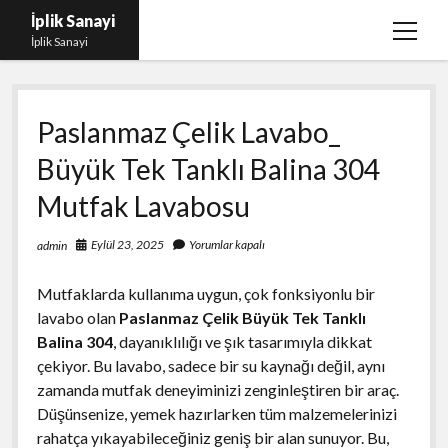
İplik Sanayi
menüy
İplik Sanayi
aç
Facebook Beğeni Arttırma Bedava
Paslanmaz Çelik Lavabo_
Igtv Yorum Çoğaltma Şifresiz
Büyük Tek Tanklı Balina 304
Instagram Beğeni Satın Al Türk
Mutfak Lavabosu
Linkedin Beğeni Atma Parasız
Liste
Eylül 23, 2025
Yorumlar kapalı
admin
Sayfa Listesi
Mutfaklarda kullanıma uygun, çok fonksiyonlu bir
lavabo olan
Paslanmaz Çelik Büyük Tek Tanklı
Balina 304
, dayanıklılığı ve şık tasarımıyla dikkat
çekiyor. Bu lavabo, sadece bir su kaynağı değil, aynı
zamanda mutfak deneyiminizi zenginleştiren bir araç.
Düşünsenize, yemek hazırlarken tüm malzemelerinizi
rahatça yıkayabileceğiniz geniş bir alan sunuyor. Bu,