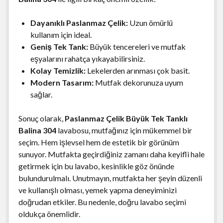
Dayanıklı Paslanmaz Çelik:
Uzun ömürlü
kullanım için ideal.
Geniş Tek Tank:
Büyük tencereleri ve mutfak
eşyalarını rahatça yıkayabilirsiniz.
Kolay Temizlik:
Lekelerden arınması çok basit.
Modern Tasarım:
Mutfak dekorunuza uyum
sağlar.
Sonuç olarak,
Paslanmaz Çelik Büyük Tek Tanklı
Balina 304
lavabosu, mutfağınız için mükemmel bir
seçim. Hem işlevsel hem de estetik bir görünüm
sunuyor. Mutfakta geçirdiğiniz zamanı daha keyifli hale
getirmek için bu lavabo, kesinlikle göz önünde
bulundurulmalı. Unutmayın, mutfakta her şeyin düzenli
ve kullanışlı olması, yemek yapma deneyiminizi
doğrudan etkiler. Bu nedenle, doğru lavabo seçimi
oldukça önemlidir.