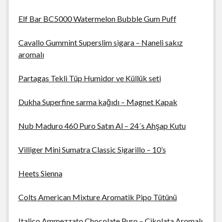
Elf Bar BC5000 Watermelon Bubble Gum Puff
Cavallo Gummint Superslim sigara – Naneli sakız
aromalı
Partagas Tekli Tüp Humidor ve Küllük seti
Dukha Superfine sarma kağıdı – Magnet Kapak
Nub Maduro 460 Puro Satın Al – 24´s Ahşap Kutu
Villiger Mini Sumatra Classic Sigarillo – 10’s
Heets Sienna
Colts American Mixture Aromatik Pipo Tütünü
Italico Ammezzato Chocolate Puro – Çikolata Aromalı