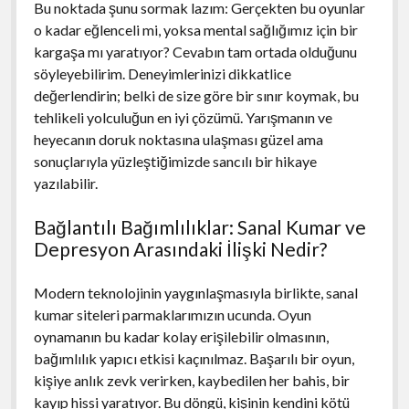
Bu noktada şunu sormak lazım: Gerçekten bu oyunlar
o kadar eğlenceli mi, yoksa mental sağlığımız için bir
kargaşa mı yaratıyor? Cevabın tam ortada olduğunu
söyleyebilirim. Deneyimlerinizi dikkatlice
değerlendirin; belki de size göre bir sınır koymak, bu
tehlikeli yolculuğun en iyi çözümü. Yarışmanın ve
heyecanın doruk noktasına ulaşması güzel ama
sonuçlarıyla yüzleştiğimizde sancılı bir hikaye
yazılabilir.
Bağlantılı Bağımlılıklar: Sanal Kumar ve
Depresyon Arasındaki İlişki Nedir?
Modern teknolojinin yaygınlaşmasıyla birlikte, sanal
kumar siteleri parmaklarımızın ucunda. Oyun
oynamanın bu kadar kolay erişilebilir olmasının,
bağımlılık yapıcı etkisi kaçınılmaz. Başarılı bir oyun,
kişiye anlık zevk verirken, kaybedilen her bahis, bir
kayıp hissi yaratıyor. Bu döngü, kişinin kendini kötü