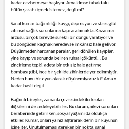
kadar cezbetmeye başlıyor. Ama kimse tabaktaki
bütün şarabı içmek istemez, değil mi?
Sanal kumar bağımlılığı, kaygı, depresyon ve stres gibi
zihinsel sağlık sorunlarına kapı aralamakta. Kazanma
arzusu, birçok bireyde sürekli bir döngü yaratıyor ve
bu döngüden kaçmak neredeyse imkânsız hale geliyor.
Düşünmeden harcanan paralar, geri dönülen kayıplar,
yine kayıp ve sonunda beliren ruhsal çöküntü… Bu
zincirleme tepki, adeta bir etkisiz hale getirme
bombası gibi, ince bir şekilde zihinlerde yer edinmiştir.
Neden bunu bir oyun olarak düşünemiyoruz ki? Ama o
kadar basit değil.
Bağımlı bireyler, zamanla çevresindekilerle olan
ilişkilerini de zedeleyebilirler. Bu durum, ailevi sorunları
beraberinde getirirken, sosyal yaşamı da oldukça
etkiler. Kumar, onları yalnızlaştırarak derin bir kuyunun
içine iter. Unutulmaması gereken bir nokta, sanal