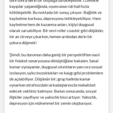
süre sonra derin bir boşluğa sürükleyebilir. Özellikle
kayıplar yaşandığında, oyuncunun ruh hali hızla
kötüleşebilir. Bu noktada bir sonuç çıkıyor: Bağlılık ve
kaybetme korkusu, depresyonu tetikleyebiliyor. Hem
kaybetme hem de kazanma anları, kişiyi duygusal
olarak sarsabiliyor. Bir nevi roller coaster gibi düşünün;
bir an zirveye çıkarken, hemen ardından derin bir
çukura düşmek!
Şimdi, bu durumun daha geniş bir perspektiften nasıl
bir felaket senaryosuna dönüştüğüne bakalım. Sanal
kumar oynayanlar, duygusal sıkıntıların yanı sıra sosyal
izolasyon, uyku bozuklukları ve kaygı gibi problemlere
de açılabiliyor. Düşünün bir; grup halinda kumar
oynarken etrafınızdaki arkadaşlarınızla muhabbet
edecek vaktiniz kalmıyor. Bunun sonucunda, sosyal
ilişkiler zayıflıyor ve yalnızlık hissi artıyor. Yalnızlık,
depresyon için mükemmel bir zemin oluşturuyor.