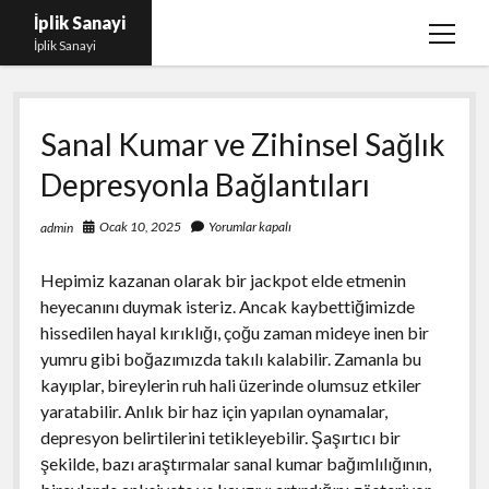
İplik Sanayi
menüy
İplik Sanayi
aç
Facebook Beğeni Arttırma Bedava
Sanal Kumar ve Zihinsel Sağlık
Igtv Yorum Çoğaltma Şifresiz
Depresyonla Bağlantıları
Instagram Beğeni Satın Al Türk
Linkedin Beğeni Atma Parasız
Ocak 10, 2025
Yorumlar kapalı
admin
Liste
Hepimiz kazanan olarak bir jackpot elde etmenin
Sayfa Listesi
heyecanını duymak isteriz. Ancak kaybettiğimizde
hissedilen hayal kırıklığı, çoğu zaman mideye inen bir
yumru gibi boğazımızda takılı kalabilir. Zamanla bu
kayıplar, bireylerin ruh hali üzerinde olumsuz etkiler
yaratabilir. Anlık bir haz için yapılan oynamalar,
depresyon belirtilerini tetikleyebilir. Şaşırtıcı bir
şekilde, bazı araştırmalar sanal kumar bağımlılığının,