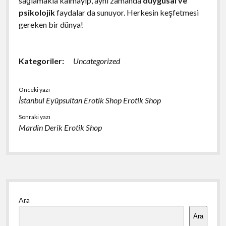
sağlamakla kalmayıp, aynı zamanda
duygusal ve
psikolojik
faydalar da sunuyor. Herkesin keşfetmesi
gereken bir dünya!
Kategoriler:
Uncategorized
Önceki yazı
İstanbul Eyüpsultan Erotik Shop Erotik Shop
Sonraki yazı
Mardin Derik Erotik Shop
Yan
Ara
Menü
Ara