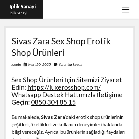
İplik Sanayi
menüy
İplik Sanayi
aç
Facebook Beğeni Arttırma Bedava
Sivas Zara Sex Shop Erotik
Igtv Yorum Çoğaltma Şifresiz
Shop Ürünleri
Instagram Beğeni Satın Al Türk
Linkedin Beğeni Atma Parasız
Mart 20, 2025
Yorumlar kapalı
admin
Liste
Sex Shop Ürünleri İçin Sitemizi Ziyaret
Sayfa Listesi
Edin:
https://luxerosshop.com/
Whatsapp Destek Hattımızla İletişime
Geçin:
0850 304 85 15
Bu makalede,
Sivas Zara
‘daki erotik shop ürünlerinin
çeşitleri, özellikleri ve kullanıcı deneyimleri hakkında
bilgi vereceğiz. Ayrıca, bu ürünlerin sağladığı faydaları