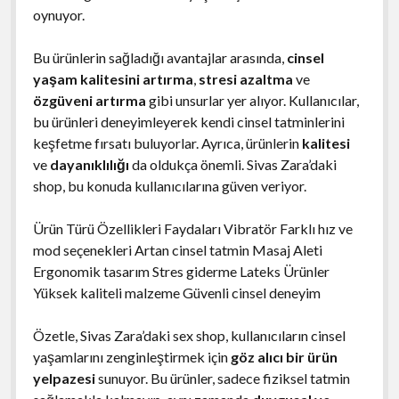
oynuyor.
Bu ürünlerin sağladığı avantajlar arasında,
cinsel
yaşam kalitesini artırma
,
stresi azaltma
ve
özgüveni artırma
gibi unsurlar yer alıyor. Kullanıcılar,
bu ürünleri deneyimleyerek kendi cinsel tatminlerini
keşfetme fırsatı buluyorlar. Ayrıca, ürünlerin
kalitesi
ve
dayanıklılığı
da oldukça önemli. Sivas Zara’daki
shop, bu konuda kullanıcılarına güven veriyor.
Ürün Türü Özellikleri Faydaları Vibratör Farklı hız ve
mod seçenekleri Artan cinsel tatmin Masaj Aleti
Ergonomik tasarım Stres giderme Lateks Ürünler
Yüksek kaliteli malzeme Güvenli cinsel deneyim
Özetle, Sivas Zara’daki sex shop, kullanıcıların cinsel
yaşamlarını zenginleştirmek için
göz alıcı bir ürün
yelpazesi
sunuyor. Bu ürünler, sadece fiziksel tatmin