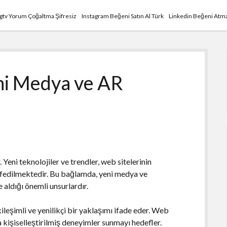
Igtv Yorum Çoğaltma Şifresiz
Instagram Beğeni Satın Al Türk
Linkedin Beğeni Atma
ni Medya ve AR
Yeni teknolojiler ve trendler, web sitelerinin
eşfedilmektedir. Bu bağlamda, yeni medya ve
 aldığı önemli unsurlardır.
leşimli ve yenilikçi bir yaklaşımı ifade eder. Web
 kişiselleştirilmiş deneyimler sunmayı hedefler.