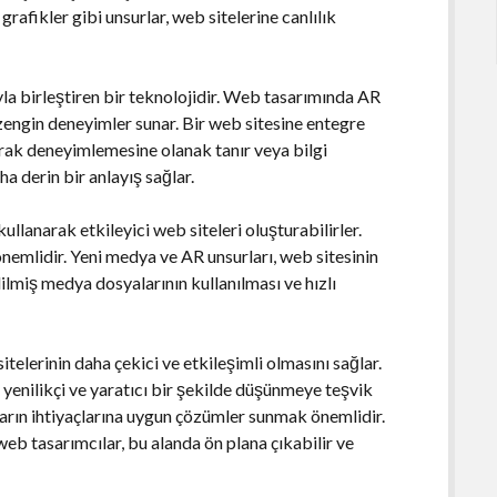
grafikler gibi unsurlar, web sitelerine canlılık
yla birleştiren bir teknolojidir. Web tasarımında AR
n zengin deneyimler sunar. Bir web sitesine entegre
olarak deneyimlemesine olanak tanır veya bilgi
ha derin bir anlayış sağlar.
llanarak etkileyici web siteleri oluşturabilirler.
önemlidir. Yeni medya ve AR unsurları, web sitesinin
ilmiş medya dosyalarının kullanılması ve hızlı
elerinin daha çekici ve etkileşimli olmasını sağlar.
ı yenilikçi ve yaratıcı bir şekilde düşünmeye teşvik
arın ihtiyaçlarına uygun çözümler sunmak önemlidir.
web tasarımcılar, bu alanda ön plana çıkabilir ve