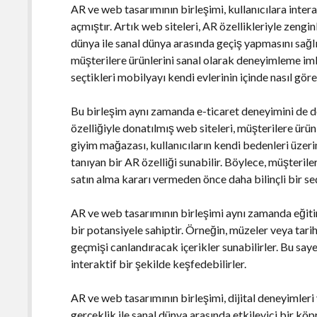
AR ve web tasarımının birleşimi, kullanıcılara intera
açmıştır. Artık web siteleri, AR özellikleriyle zengin
dünya ile sanal dünya arasında geçiş yapmasını sağlı
müşterilere ürünlerini sanal olarak deneyimleme imk
seçtikleri mobilyayı kendi evlerinin içinde nasıl gö
Bu birleşim aynı zamanda e-ticaret deneyimini de 
özelliğiyle donatılmış web siteleri, müşterilere ürü
giyim mağazası, kullanıcıların kendi bedenleri üzer
tanıyan bir AR özelliği sunabilir. Böylece, müşteri
satın alma kararı vermeden önce daha bilinçli bir se
AR ve web tasarımının birleşimi aynı zamanda eğiti
bir potansiyele sahiptir. Örneğin, müzeler veya tari
geçmişi canlandıracak içerikler sunabilirler. Bu sayed
interaktif bir şekilde keşfedebilirler.
AR ve web tasarımının birleşimi, dijital deneyimleri
gerçeklik ile sanal dünya arasında etkileyici bir kö