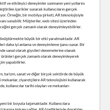
ktif ve etkileyici deneyimler sunmanın yeni yollarını
leştirilen içerikler sunarak kullanıcıların gerçek
yor. Örneğin, bir mobilya şirketi, AR teknolojisiyle
anı sunabilir. Müşteriler, web sitesi üzerinden
receğini gerçek zamanlı olarak deneyimleyebilirler.
dönüştürmekte büyük bir etki yaratmaktadır. AR
nleri daha iyi anlama ve deneyimleme şansı sunar. Bir
inde sanal olarak giysileri denemelerine olanak
ler ürünleri gerçek zamanlı olarak deneyimleyerek
çim yapabilirler.
m, turizm, sanat ve diğer birçok sektörde de büyük
hi mekanlar, ziyaretçilere AR teknolojisini kullanarak
e, kullanıcılar tarihi olayları ve mekanları
 yeni bir boyuta taşımaktadır. Kullanıcılara
prü kurma imkanı sağlar. AR özellikleriyle donatılan