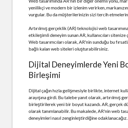
Web tasarımında AR'nin bir diğer önemli yönü, marka
yenilikçi ve modern bir izlenim verirken, markanızın 
vurgular. Bu da müşterilerinizin sizi tercih etmelerin
Artırılmış gerçeklik (AR) teknolojisi web tasarımına
etkileşimli deneyim sunan AR, kullanıcıları sitenize
Web tasarımcıları olarak, AR'nin sunduğu bu fırsatla
bağlı kalan web siteleri oluşturabilirsiniz.
Dijital Deneyimlerde Yeni B
Birleşimi
Dijital çağın hızla gelişmesiyle birlikte, internet kul
arayışına girdi. Bu talebe yanıt olarak, artırılmış g
birleştirilerek yeni bir boyut kazandı. AR, gerçek dün
olarak tanımlanabilir. Bu makalede, AR'nin web tasar
deneyimleri nasıl zenginleştirdiğine odaklanacağız.