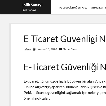
İplik Sanayi
Facebook Beğeni Arttırma Bedava
İplik Sanayi
E Ticaret Guvenligi N
Haziran 15, 2026
Yorum Bırak
admin
E-Ticaret Güvenliği N
E-ticaret, günümüzde hızla büyüyen bir alan. Ancak,
Online alışveriş yaparken, kullanıcıların kişisel ve 
Peki, e-ticaret güvenliğini sağlamak için neler yap
önemli noktalar: