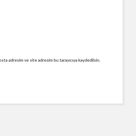
osta adresim ve site adresim bu tarayıcıya kaydedilsin.