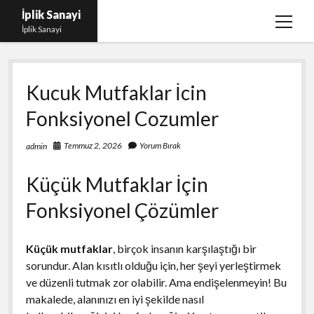
İplik Sanayi
menüy
İplik Sanayi
aç
Facebook Beğeni Arttırma Bedava
Kucuk Mutfaklar İcin
Igtv Yorum Çoğaltma Şifresiz
Fonksiyonel Cozumler
Instagram Beğeni Satın Al Türk
Linkedin Beğeni Atma Parasız
Temmuz 2, 2026
Yorum Bırak
admin
Liste
Küçük Mutfaklar İçin
Sayfa Listesi
Fonksiyonel Çözümler
Küçük mutfaklar
, birçok insanın karşılaştığı bir
sorundur. Alan kısıtlı olduğu için, her şeyi yerleştirmek
ve düzenli tutmak zor olabilir. Ama endişelenmeyin! Bu
makalede, alanınızı en iyi şekilde nasıl