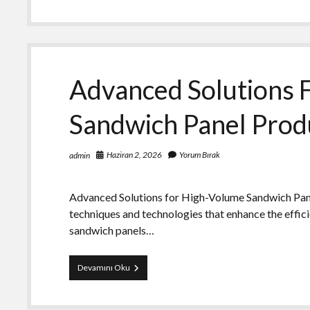
Taksit
Secenekleri
Advanced Solutions 
Sandwich Panel Prod
Haziran 2, 2026
Yorum Bırak
admin
Advanced Solutions for High-Volume Sandwich Panel
techniques and technologies that enhance the efficie
sandwich panels…
Advanced
Devamını Oku
Solutions
For
High