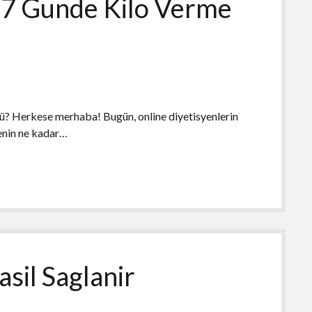
e 7 Gunde Kilo Verme
ü? Herkese merhaba! Bugün, online diyetisyenlerin
enin ne kadar…
asil Saglanir