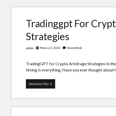
Volume
Sandwich
Panel
Production
Tradinggpt For Crypt
Strategies
Mayıs 23, 2026
Yorum Bırak
admin
TradingGPT for Crypto Arbitrage Strategies In the
timing is everything. Have you ever thought abou
Tradinggpt
Devamını Oku
For
Crypto
Arbitrage
Strategies