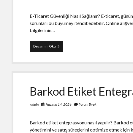
E-Ticaret Güvenliği Nasıl Sağlanır? E-ticaret, günü
sorunları bu büyümeyi tehdit edebilir. Online alışver
bilgilerinin…
E
Devamını Oku
Ticaret
Guvenligi
Nasil
Saglanir
Barkod Etiket Entegr
Haziran 14, 2026
Yorum Bırak
admin
Barkod etiket entegrasyonu nasıl yapılır? Barkod e
yönetimini ve satış süreçlerini optimize etmek için kr