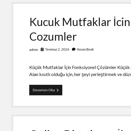
Kucuk Mutfaklar İcin
Cozumler
Temmuz 2, 2026
Yorum Bırak
admin
Küçük Mutfaklar İçin Fonksiyonel Çözümler Küçük mu
Alan kısıtlı olduğu için, her şeyi yerleştirmek ve dü
Kucuk
Devamını Oku
Mutfaklar
İcin
Fonksiyonel
Cozumler