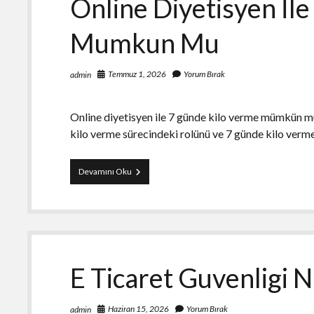
Online Diyetisyen İl
Mumkun Mu
Temmuz 1, 2026
Yorum Bırak
admin
Online diyetisyen ile 7 günde kilo verme mümkün m
kilo verme sürecindeki rolünü ve 7 günde kilo verm
Online
Devamını Oku
Diyetisyen
İle
7
Gunde
Kilo
Verme
Mumkun
E Ticaret Guvenligi N
Mu
Haziran 15, 2026
Yorum Bırak
admin