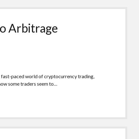
o Arbitrage
 fast-paced world of cryptocurrency trading,
t how some traders seem to…