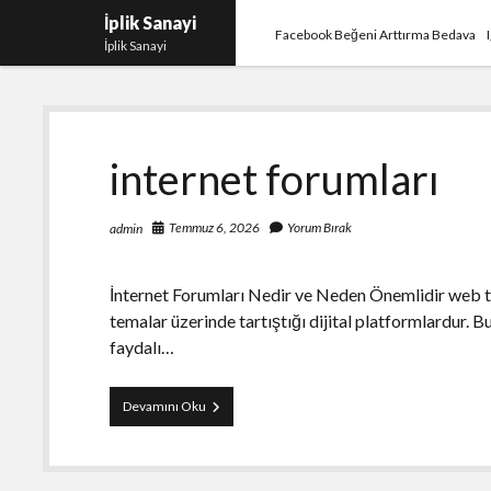
İplik Sanayi
Facebook Beğeni Arttırma Bedava
İplik Sanayi
İplik
internet forumları
Sanayi
Temmuz 6, 2026
Yorum Bırak
admin
İnternet Forumları Nedir ve Neden Önemlidir web tab
temalar üzerinde tartıştığı dijital platformlardur. B
faydalı…
internet
Devamını Oku
forumları