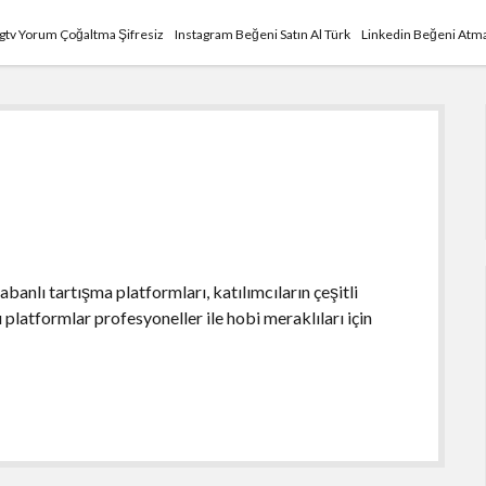
Igtv Yorum Çoğaltma Şifresiz
Instagram Beğeni Satın Al Türk
Linkedin Beğeni Atma
anlı tartışma platformları, katılımcıların çeşitli
u platformlar profesyoneller ile hobi meraklıları için