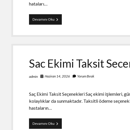
hataları…
Barkod
Devamını Oku
Etiket
Entegrasyonu
Nasil
Yapilir
Sac Ekimi Taksit Sece
Haziran 14, 2026
Yorum Bırak
admin
Saç Ekimi Taksit Seçenekleri Saç ekimi işlemleri, gü
kolaylıklar da sunmaktadır. Taksitli ödeme seçenekler
hastaların…
Sac
Devamını Oku
Ekimi