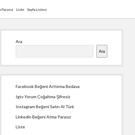
 Parasız
Liste
Sayfa Listesi
Yan
Ara
Menü
Ara
Facebook Beğeni Arttırma Bedava
Igtv Yorum Çoğaltma Şifresiz
Instagram Beğeni Satın Al Türk
Linkedin Beğeni Atma Parasız
Liste