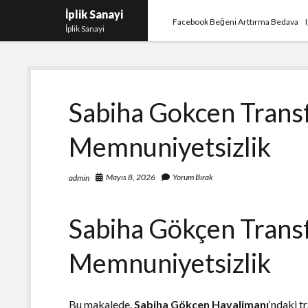
İplik Sanayi
Facebook Beğeni Arttırma Bedava
İplik Sanayi
Sabiha Gokcen Trans
Memnuniyetsizlik
Mayıs 8, 2026
Yorum Bırak
admin
Sabiha Gökçen Trans
Memnuniyetsizlik
Bu makalede,
Sabiha Gökçen Havalimanı
‘ndaki t