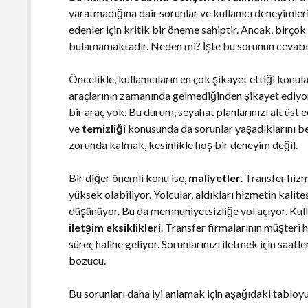
yaratmadığına dair sorunlar ve kullanıcı deneyimleri
edenler için kritik bir öneme sahiptir. Ancak, birço
bulamamaktadır. Neden mi? İşte bu sorunun cevabı
Öncelikle, kullanıcıların en çok şikayet ettiği konul
araçlarının zamanında gelmediğinden şikayet ediyor
bir araç yok. Bu durum, seyahat planlarınızı alt üst ed
ve
temizliği
konusunda da sorunlar yaşadıklarını b
zorunda kalmak, kesinlikle hoş bir deneyim değil.
Bir diğer önemli konu ise,
maliyetler
. Transfer hiz
yüksek olabiliyor. Yolcular, aldıkları hizmetin kalite
düşünüyor. Bu da memnuniyetsizliğe yol açıyor. Kullan
iletşim eksiklikleri
. Transfer firmalarının müşteri 
süreç haline geliyor. Sorunlarınızı iletmek için saa
bozucu.
Bu sorunları daha iyi anlamak için aşağıdaki tabloyu