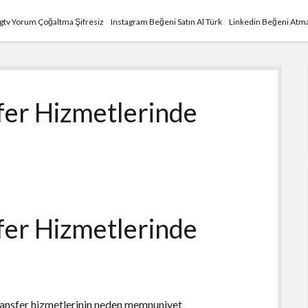
Igtv Yorum Çoğaltma Şifresiz
Instagram Beğeni Satın Al Türk
Linkedin Beğeni Atma
fer Hizmetlerinde
fer Hizmetlerinde
ransfer hizmetlerinin neden memnuniyet