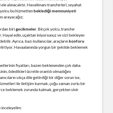
 ele alınacaktır. Havalimanı transferleri, seyahat
k yolcu bu hizmetten
beklediği memnuniyeti
nı arayacağız.
ardan biri
gecikmeler
. Birçok yolcu, transfer
. Hayal edin, uçaktan iniyorsunuz ve sizi bekleyen
ebilir. Ayrıca, bazı kullanıcılar, araçların
konforu
elirtiyor. Havaalanında yorgun bir şekilde beklemek
metlerinin fiyatları, bazen beklenenden çok daha
sinin, ödedikleri ücretle orantılı olmadığını
ıcıların sıkça dile getirdiği bir diğer sorun ise,
hizmetleri ile iletişim kurmak, çoğu zaman zorlu bir
tlerce beklemek zorunda kalmak, gerçekten sinir
 inceleyelim: