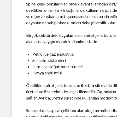
Spiral çelik boruların en büyük avantajlarından biri,
özellikler, onları farklı koşullarda kullanmak için id
ve diğer akışkanların taşınmasında sıkça tercih edi
dayanımına sahip olması, onları daha güvenilir kılar.
Birçok sektördeki uygulamaları, spiral çelik borular
alanlarda yaygın olarak kullanılmaktadır:
Petrol ve gaz endüstrisi
Su iletim sistemleri
Isıtma ve soğutma sistemleri
Kimya endüstrisi
Özellikle, spiral çelik boruların
üretim süreci
de dik
üretilir ve özel tekniklerle şekillendirilir. Bu, onları
sağlar. Ayrıca, üretim sürecinde kullanılan modern t
Sonuç olarak, spiral çelik borular, akışkan mühendis
ve çok yönlü olmaları, onları birçok endüstride tercih