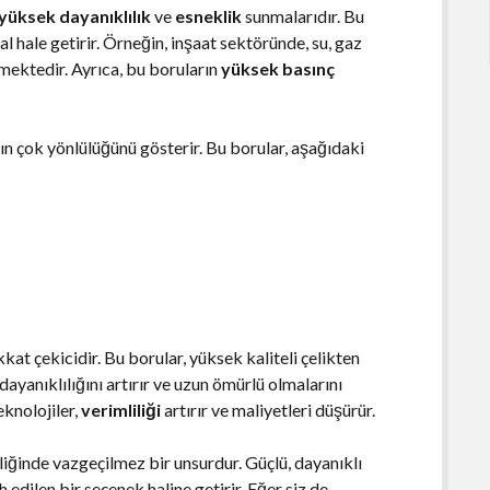
yüksek dayanıklılık
ve
esneklik
sunmalarıdır. Bu
eal hale getirir. Örneğin, inşaat sektöründe, su, gaz
lmektedir. Ayrıca, bu boruların
yüksek basınç
ın çok yönlülüğünü gösterir. Bu borular, aşağıdaki
kat çekicidir. Bu borular, yüksek kaliteli çelikten
n dayanıklılığını artırır ve uzun ömürlü olmalarını
eknolojiler,
verimliliği
artırır ve maliyetleri düşürür.
liğinde vazgeçilmez bir unsurdur. Güçlü, dayanıklı
 edilen bir seçenek haline getirir. Eğer siz de