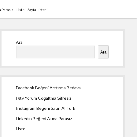
 Parasız
Liste
Sayfa Listesi
Yan
Ara
Menü
Ara
Facebook Beğeni Arttırma Bedava
Igtv Yorum Çoğaltma Şifresiz
Instagram Beğeni Satın Al Türk
Linkedin Beğeni Atma Parasız
Liste