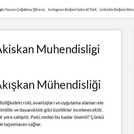
Igtv Yorum Çoğaltma Şifresiz
Instagram Beğeni Satın Al Türk
Linkedin Beğeni Atma
 Akiskan Muhendisligi
 Akışkan Mühendisliği
sliğindeki rolü, avantajları ve uygulama alanları ele
mlilik ve dayanıklılık gibi özellikler incelenecektir.
ir yere sahiptir. Peki, neden bu kadar önemli? Çünkü
de taşınmasını sağlar.